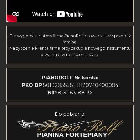
Dla wygody klientów firma PianoRolf prowadzi też sprzedaż
ratalną.
Na życzenie klienta firma przy zakupie nowego instrumentu
przyjmuje w rozliczeniu stary.
PIANOROLF
Nr konta:
PKO BP
50102055581111120740400084
NIP
813-163-88-36
Do pobrania: