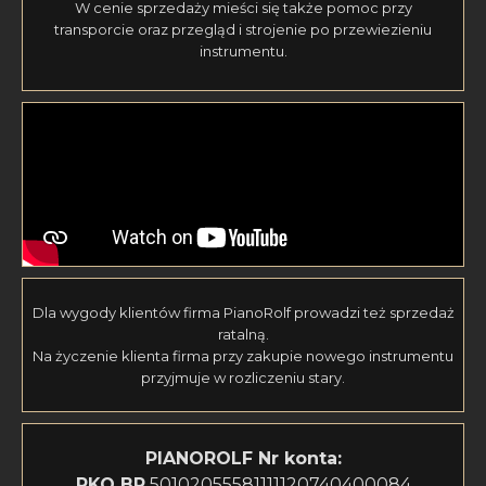
W cenie sprzedaży mieści się także pomoc przy
transporcie oraz przegląd i strojenie po przewiezieniu
instrumentu.
Dla wygody klientów firma PianoRolf prowadzi też sprzedaż
ratalną.
Na życzenie klienta firma przy zakupie nowego instrumentu
przyjmuje w rozliczeniu stary.
PIANOROLF
Nr konta:
PKO BP
50102055581111120740400084