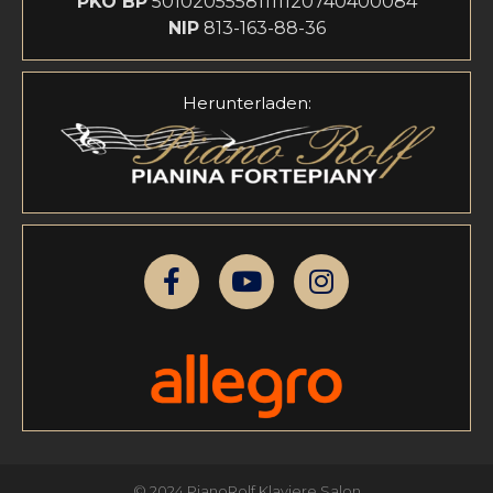
PKO BP
50102055581111120740400084
NIP
813-163-88-36
Herunterladen:
© 2024 PianoRolf Klaviere Salon