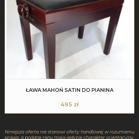
ŁAWA MAHOŃ SATIN DO PIANINA
495
zł
Niniejsza oferta nie stanowi oferty handlowej w rozumieniu
prawa, a podane ceny mają jedynie charakter orientacyjny.