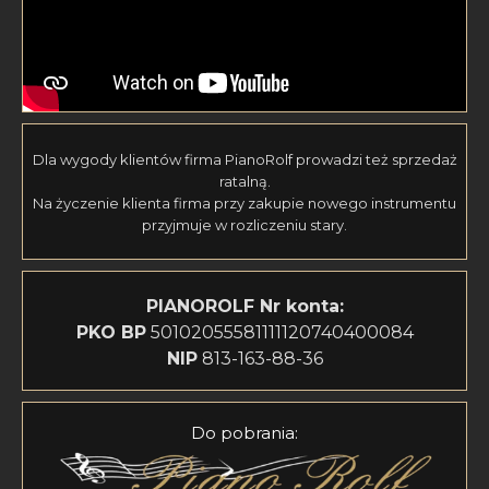
Dla wygody klientów firma PianoRolf prowadzi też sprzedaż
ratalną.
Na życzenie klienta firma przy zakupie nowego instrumentu
przyjmuje w rozliczeniu stary.
PIANOROLF
Nr konta:
PKO BP
50102055581111120740400084
NIP
813-163-88-36
Do pobrania: