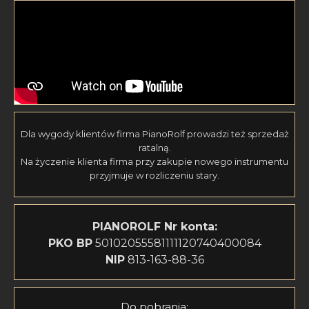
Dla wygody klientów firma PianoRolf prowadzi też sprzedaż
ratalną.
Na życzenie klienta firma przy zakupie nowego instrumentu
przyjmuje w rozliczeniu stary.
PIANOROLF
Nr konta:
PKO BP
50102055581111120740400084
NIP
813-163-88-36
Do pobrania: