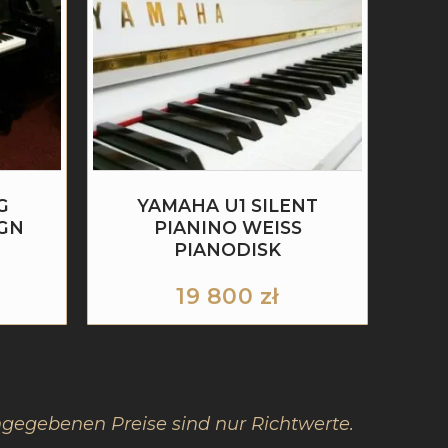
G
YAMAHA U1 SILENT
GN
PIANINO WEISS P
IANODISK
19 800
zł
ngegebenen Preise sind nur Richtwerte.