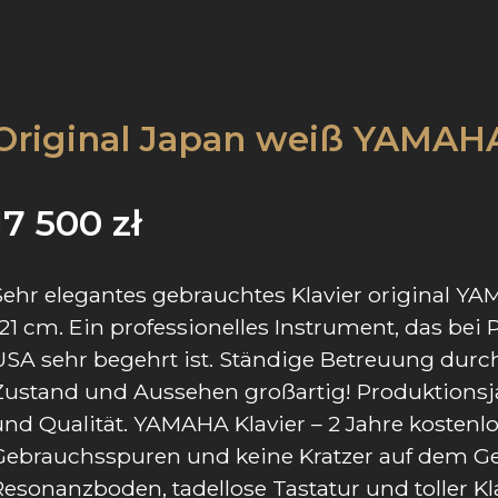
Original Japan weiß YAMAH
17 500
zł
Sehr elegantes gebrauchtes Klavier original Y
121 cm. Ein professionelles Instrument, das bei
USA sehr begehrt ist. Ständige Betreuung durc
Zustand und Aussehen großartig! Produktionsj
und Qualität. YAMAHA Klavier – 2 Jahre kostenl
Gebrauchsspuren und keine Kratzer auf dem Geh
Resonanzboden, tadellose Tastatur und toller K