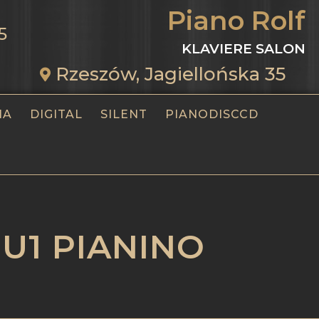
Piano Rolf
5
KLAVIERE SALON
Rzeszów, Jagiellońska 35
HA
DIGITAL
SILENT
PIANODISCCD
 U1 PIANINO